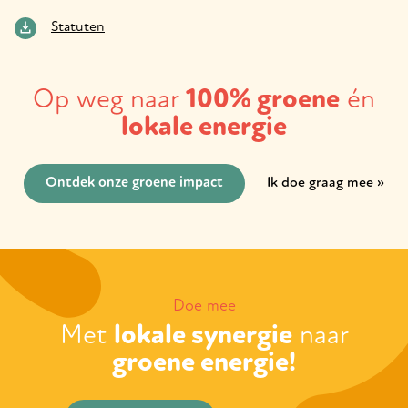
Statuten
Op weg naar
100% groene
én
lokale energie
Ontdek onze groene impact
Ik doe graag mee
Doe mee
Met
lokale synergie
naar
groene energie!